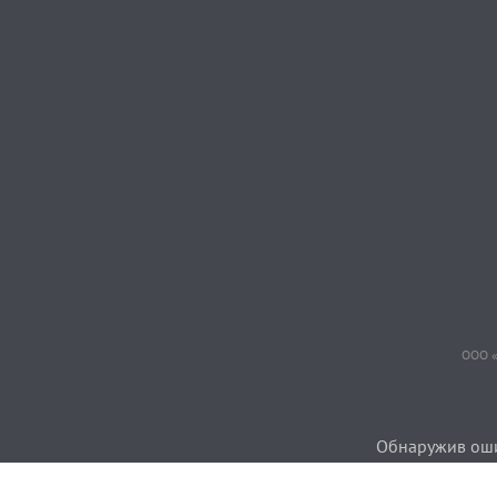
ООО «
Обнаружив ошиб