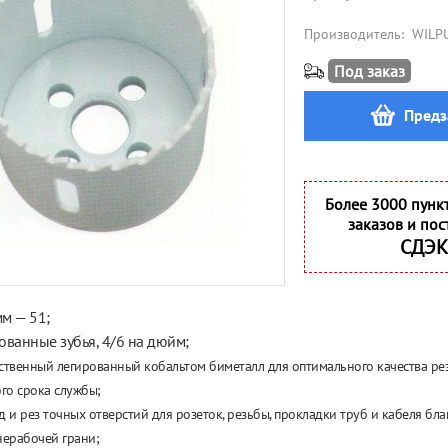
Производитель:
WILP
Под заказ
Предз
Более 3000 пунк
заказов и пос
СДЭК
м — 51;
ванные зубья,
4/6 на
дюйм;
ственный легированный кобальтом биметалл для оптимального качества ре
го срока службы;
д и
рез точных отверстий для розеток, резьбы, прокладки труб и
кабеля бла
нерабочей грани;