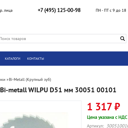
+7 (495) 125-00-98
р. лица
ПН - ПТ с 9 до 18
КАТАЛОГИ
КОНТАКТЫ
нки
»
Bi-Metall (Крупный зуб)
Bi-metall WILPU D51 мм 30051 00101
1 317 ₽
Цена указана с НДС
Артикул:
30051001