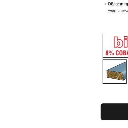
Области п
сталь и
нер