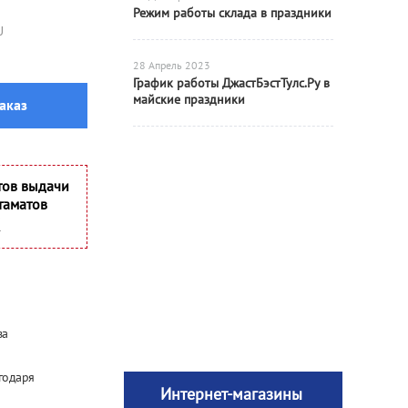
Режим работы склада в праздники
U
28 Апрель 2023
График работы ДжастБэстТулс.Ру в
майские праздники
аказ
тов выдачи
таматов
за
годаря
Интернет-магазины