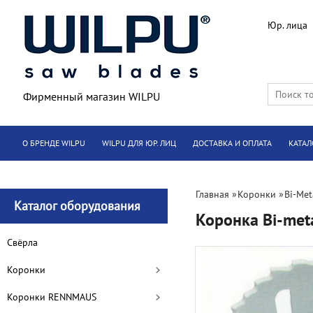
Юр. лица
Фирменный магазин WILPU
О БРЕНДЕ WILPU
WILPU ДЛЯ ЮР. ЛИЦ
ДОСТАВКА И ОПЛАТА
КАТАЛ
Главная
»
Коронки
»
Bi-Met
Каталог оборудования
Коронка Bi-met
Cвёрла
Коронки
Коронки RENNMAUS