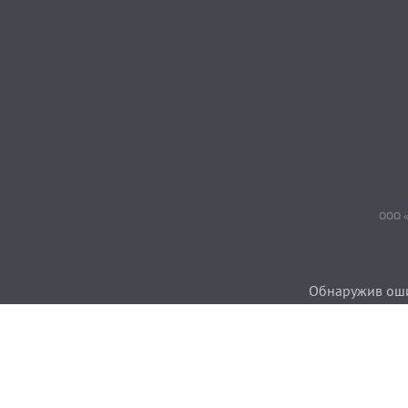
ООО «
Обнаружив ошиб