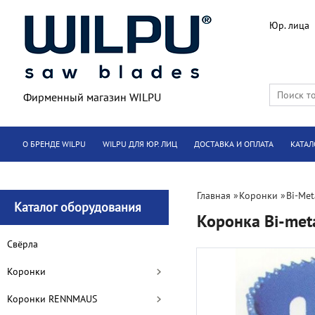
Юр. лица
Фирменный магазин WILPU
О БРЕНДЕ WILPU
WILPU ДЛЯ ЮР. ЛИЦ
ДОСТАВКА И ОПЛАТА
КАТАЛ
Главная
»
Коронки
»
Bi-Met
Каталог оборудования
Коронка Bi-met
Cвёрла
Коронки
Коронки RENNMAUS