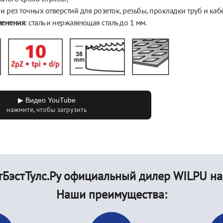
 и
рез точных отверстий для розеток, резьбы, прокладки труб и
каб
менения
: сталь и
нержавеющая сталь до
1
мм.
▶ Видео YouTube
нажмите, чтобы загрузить
БэстТулс.Ру официальный дилер WILPU на
Наши преимущества: