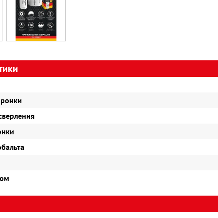
тики
оронки
 сверления
онки
обальта
бом